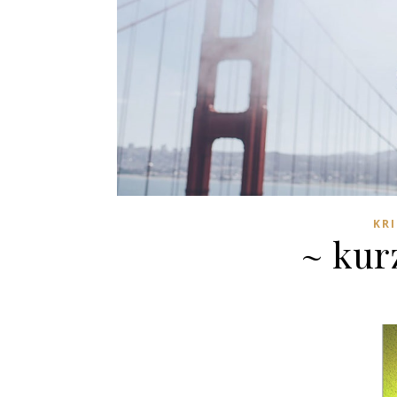
KRI
~ kur