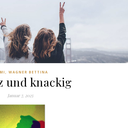
,
MI
WAGNER BETTINA
z und knackig
Januar 7, 2025