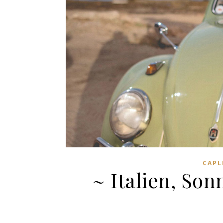
CAPL
~ Italien, So