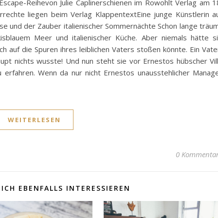
ic-Escape-Reihevon Julie Caplinerschienen im Rowohlt Verlag am 1
echte liegen beim Verlag KlappentextEine junge Künstlerin a
sse und der Zauber italienischer Sommernächte Schon lange träu
isblauem Meer und italienischer Küche. Aber niemals hätte s
ch auf die Spuren ihres leiblichen Vaters stoßen könnte. Ein Vate
pt nichts wusste! Und nun steht sie vor Ernestos hübscher Vil
zu erfahren. Wenn da nur nicht Ernestos unausstehlicher Manag
WEITERLESEN
0 Kommenta
ICH EBENFALLS INTERESSIEREN