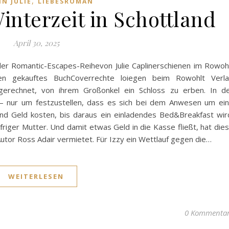
,
IN JULIE
LIEBESROMAN
interzeit in Schottland
April 30, 2025
 der Romantic-Escapes-Reihevon Julie Caplinerschienen im Rowoh
n gekauftes BuchCoverrechte loiegen beim Rowohlt Verl
gerechnet, von ihrem Großonkel ein Schloss zu erben. In d
d – nur um festzustellen, dass es sich bei dem Anwesen um ei
 und Geld kosten, bis daraus ein einladendes Bed&Breakfast wir
friger Mutter. Und damit etwas Geld in die Kasse fließt, hat die
tor Ross Adair vermietet. Für Izzy ein Wettlauf gegen die…
WEITERLESEN
0 Kommenta