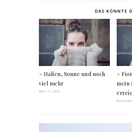
DAS KÖNNTE D
~ Italien, Sonne und noch
~ Fio
viel mehr
mein 
März 17, 2026
errei
November