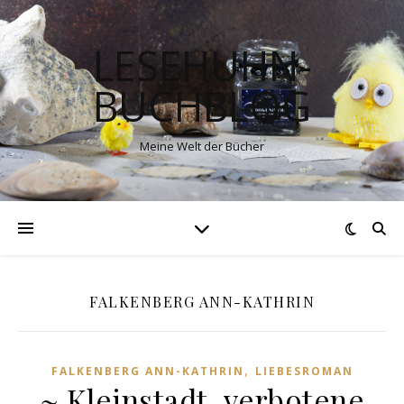
LESEHUHN-
BUCHBLOG
Meine Welt der Bücher
FALKENBERG ANN-KATHRIN
,
FALKENBERG ANN-KATHRIN
LIEBESROMAN
~ Kleinstadt, verbotene