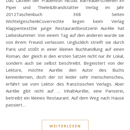
Das Lächeln der Frauenvon Nicoas Barreauerschienen im
Piper und Thiele&Brandstätter Verlag im Jahr
2012Taschenbuch 368 Seiten
WichtelgeschenkCoverrechte liegen beim Verlag
KlappentextDie junge Restaurantbesitzerin Aurélie hat
Liebeskummer: Von einem Tag auf den anderen wurde sie
von ihrem Freund verlassen. Unglücklich streift sie durch
Paris und stößt in einer kleinen Buchhandlung auf einen
Roman, der gleich in den ersten Sätzen nicht nur ihr Lokal,
sondern auch sie selbst beschreibt. Begeistert von der
Lektüre, möchte Aurélie den Autor des Buchs
kennenlernen, doch der ist leider sehr menschenscheu,
erfährt sie vom Lektor des französischen Verlags. Aber
Aurélie gibt nicht auf … InhaltAurélie, eine Pariserin,
betreibt ein kleines Restaurant. Auf dem Weg nach Hause
passiert…
WEITERLESEN