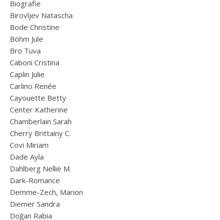
Biografie
Birovljev Natascha
Bode Christine
Böhm Jule
Bro Tuva
Caboni Cristina
Caplin Julie
Carlino Renée
Cayouette Betty
Center Katherine
Chamberlain Sarah
Cherry Brittainy C.
Covi Miriam
Dade Ayla
Dahlberg Nellie M.
Dark-Romance
Demme-Zech, Marion
Diemer Sandra
Doğan Rabia