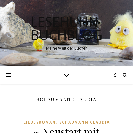
LESEHUHN-
BUCHBLOG
Meine Welt der Bücher
SCHAUMANN CLAUDIA
,
LIEBESROMAN
SCHAUMANN CLAUDIA
~ Neustart mit