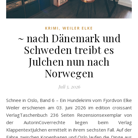
,
KRIMI
WEILER ELKE
~ nach Dänemark und
Schweden treibt es
Julchen nun nach
Norwegen
Juli 5, 2026
Schnee in Oslo, Band 6 – Ein Hundekrimi vom Fjordvon Elke
Weiler erschienen am 03. Juni 2026 im edition croissant
VerlagTaschenbuch 236 Seiten Rezensionsexemplar von
der AutorinCoverrechte liegen beim Verlag
KlappentextJulchen ermittelt in ihrem sechsten Fall. Auf der
Fähre zwischen Kopenhagen und Oslo laufen die Dinge aus