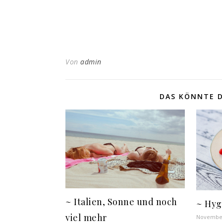
Von
admin
DAS KÖNNTE D
~ Italien, Sonne und noch
~ Hyg
viel mehr
November