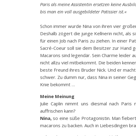
Paris als meine Assistentin ersetzen keine Ausbi
bis man ein voll ausgebildeter Patissier ist.«
Schon immer wurde Nina von ihren vier groß
Deshalb zögert die junge Kellnerin nicht, als s
für einen Job nach Paris zu ziehen. In einer Pa
Sacré-Coeur soll sie dem Besitzer zur Hand g
Macarons sind legendär. Sein Charme leider a
nicht allzu viel mitbekommt. Die beiden kennen
beste Freund ihres Bruder Nick. Und er macht
schwer. Zu dumm nur, dass Nina in seiner G
Knie bekommt …
Meine Meinung
Julie Caplin nimmt uns diesmal nach Paris 
auffrischen kann?
Nina,
so eine süße Protagonistin. Man fiebert
macarons zu backen. Auch in Liebesdingen bra