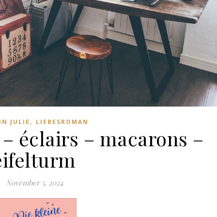
,
IN JULIE
LIEBESROMAN
 – éclairs – macarons –
eifelturm
November 5, 2024