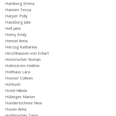
Hamberg Emma
Hansen Tessa
Harper Polly
Hausburg Julia
Hell Jane
Henry Emily
Hensel Anna
Herzog Katharina
Hirschhausen von Eckart
Historischer Roman
Holmström Heléne
Holthaus Lara
Hoover Colleen
Hörbuch
Hotel Nikola
Hübinger Marion
Hundertschnee Nina
Husen Anna
Huthmacher Tanja