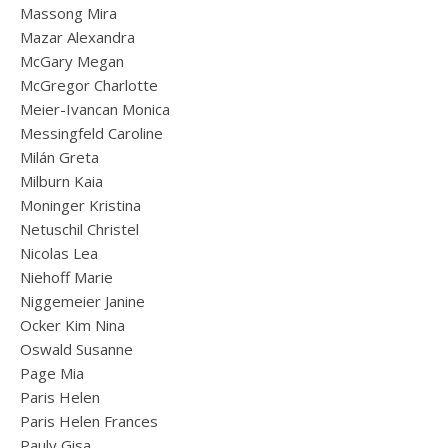
Massong Mira
Mazar Alexandra
McGary Megan
McGregor Charlotte
Meier-Ivancan Monica
Messingfeld Caroline
Milán Greta
Milburn Kaia
Moninger Kristina
Netuschil Christel
Nicolas Lea
Niehoff Marie
Niggemeier Janine
Ocker Kim Nina
Oswald Susanne
Page Mia
Paris Helen
Paris Helen Frances
Pauly Gisa