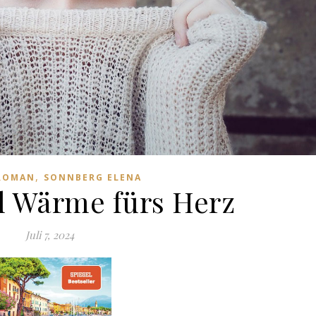
,
ROMAN
SONNBERG ELENA
el Wärme fürs Herz
Juli 7, 2024