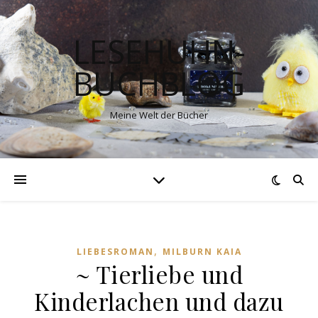
LESEHUHN-
BUCHBLOG
Meine Welt der Bücher
,
LIEBESROMAN
MILBURN KAIA
~ Tierliebe und
Kinderlachen und dazu