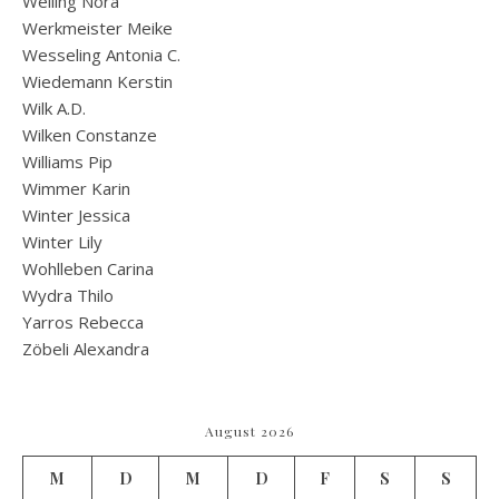
Welling Nora
Werkmeister Meike
Wesseling Antonia C.
Wiedemann Kerstin
Wilk A.D.
Wilken Constanze
Williams Pip
Wimmer Karin
Winter Jessica
Winter Lily
Wohlleben Carina
Wydra Thilo
Yarros Rebecca
Zöbeli Alexandra
August 2026
M
D
M
D
F
S
S