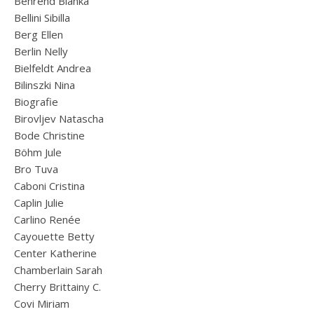
Behrend Bianka
Bellini Sibilla
Berg Ellen
Berlin Nelly
Bielfeldt Andrea
Bilinszki Nina
Biografie
Birovljev Natascha
Bode Christine
Böhm Jule
Bro Tuva
Caboni Cristina
Caplin Julie
Carlino Renée
Cayouette Betty
Center Katherine
Chamberlain Sarah
Cherry Brittainy C.
Covi Miriam