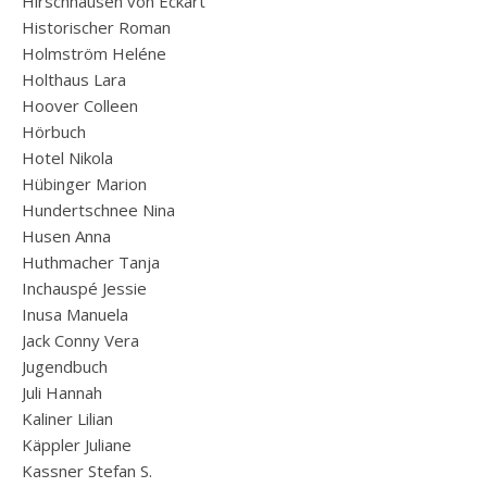
Hirschhausen von Eckart
Historischer Roman
Holmström Heléne
Holthaus Lara
Hoover Colleen
Hörbuch
Hotel Nikola
Hübinger Marion
Hundertschnee Nina
Husen Anna
Huthmacher Tanja
Inchauspé Jessie
Inusa Manuela
Jack Conny Vera
Jugendbuch
Juli Hannah
Kaliner Lilian
Käppler Juliane
Kassner Stefan S.