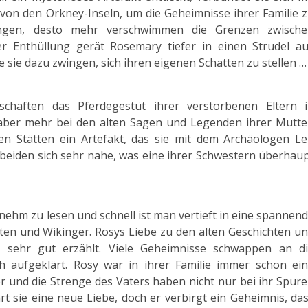
von den Orkney-Inseln, um die Geheimnisse ihrer Familie 
ingen, desto mehr verschwimmen die Grenzen zwisch
r Enthüllung gerät Rosemary tiefer in einen Strudel a
 sie dazu zwingen, sich ihren eigenen Schatten zu stellen …
chaften das Pferdegestüt ihrer verstorbenen Eltern 
 aber mehr bei den alten Sagen und Legenden ihrer Mutte
hen Stätten ein Artefakt, das sie mit dem Archäologen Le
beiden sich sehr nahe, was eine ihrer Schwestern überhau
genehm zu lesen und schnell ist man vertieft in eine spannen
kten und Wikinger. Rosys Liebe zu den alten Geschichten u
r sehr gut erzählt. Viele Geheimnisse schwappen an d
 aufgeklärt. Rosy war in ihrer Familie immer schon ei
r und die Strenge des Vaters haben nicht nur bei ihr Spur
hrt sie eine neue Liebe, doch er verbirgt ein Geheimnis, da