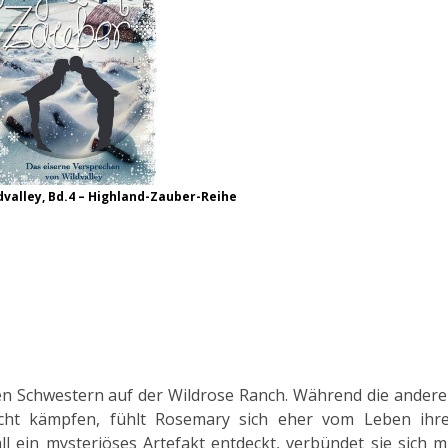
valley, Bd.4 – Highland-Zauber-Reihe
ren Schwestern auf der Wildrose Ranch. Während die ander
cht kämpfen, fühlt Rosemary sich eher vom Leben ihr
l ein mysteriöses Artefakt entdeckt, verbündet sie sich m