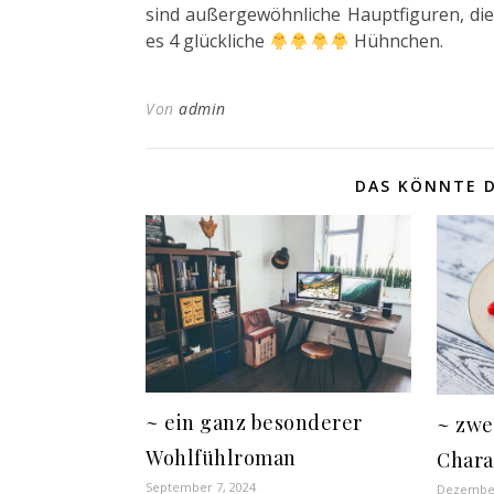
sind außergewöhnliche Hauptfiguren, die
es 4 glückliche
Hühnchen.
Von
admin
DAS KÖNNTE D
~ ein ganz besonderer
~ zwe
Wohlfühlroman
Chara
September 7, 2024
Dezember