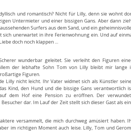
yllisch und romantisch? Nicht für Lilly, denn sie wohnt do
igen Untermieter und einer bissigen Gans. Aber dann zie
ut aussehenden Surfers aus dem Sand, und ein geheimnisvoll
 sich unerwartet in ihre Ferienwohnung ein. Und auf einm
r Liebe doch noch klappen …
cherer wunderbar geleitet. Sie verleiht den Figuren ein
llem der lebhafte Sohn Tom von Lilly bleibt mir lange 
großartige Figuren.
e Lilly nicht leicht. Ihr Vater widmet sich als Künstler sein
 das Kind, den Hund und die bissige Gans verantwortlich is
 auf dem Hof eine Pension zu eröffnen. Der verwunde
 Besucher dar. Im Lauf der Zeit stellt sich dieser Gast als ei
raktere versammelt, die mich durchweg amüsiert haben. I
aber im richtigen Moment auch leise. Lilly, Tom und Gero