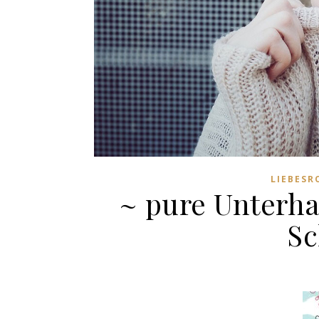
LIEBES
~ pure Unterh
S