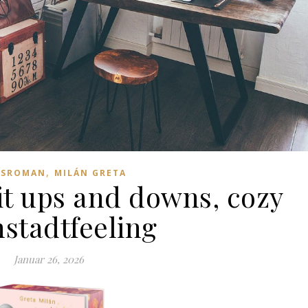
,
ESROMAN
MILÁN GRETA
it ups and downs, cozy
nstadtfeeling
Januar 26, 2026