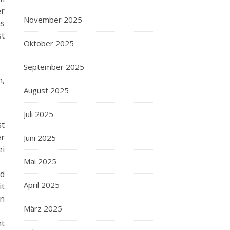
er
November 2025
as
st
Oktober 2025
September 2025
n,
August 2025
Juli 2025
st
er
Juni 2025
ei
Mai 2025
nd
April 2025
it
en
März 2025
ht