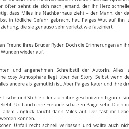
r öfter sehnt sie sich nach jemand, der ihr Herz schnell
stig, dass Miles ins Nachbarhaus zieht – der Mann, der d
bst in tödliche Gefahr gebracht hat. Paiges Wut auf ihn i
iehung, die sie genauso sehr verletzt wie fasziniert.
lten Freund ihres Bruder Ryder. Doch die Erinnerungen an ih
te Wunden wieder auf.
hten und angenehmen Schreibstil der Autorin. Alles i
ine cosy Atmosphäre liegt über der Story. Selbst wenn d
les andere als gemütlich ist. Aber Paiges Kater und ihre dr
re Tische und Stühle oder auch ihre geschnitzten Figuren si
liebt. Und auch ihre Freunde schätzen Paige sehr. Doch m
 allem Unglück taucht dann Miles auf. Der fast ihr Leb
r werden können.
schen Unfall recht schnell verlassen und wollte auch nic