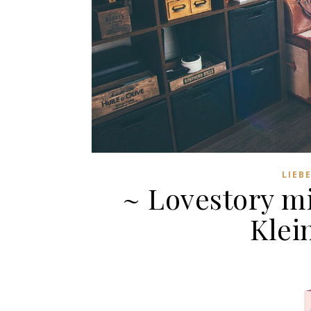
LIEB
~ Lovestory m
Klei