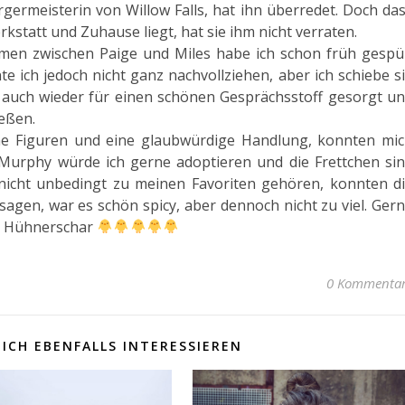
germeisterin von Willow Falls, hat ihn überredet. Doch da
statt und Zuhause liegt, hat sie ihm nicht verraten.
mmen zwischen Paige und Miles habe ich schon früh gespü
e ich jedoch nicht ganz nachvollziehen, aber ich schiebe s
er auch wieder für einen schönen Gesprächsstoff gesorgt u
ießen.
he Figuren und eine glaubwürdige Handlung, konnten mi
 Murphy würde ich gerne adoptieren und die Frettchen si
 nicht unbedingt zu meinen Favoriten gehören, konnten d
sagen, war es schön spicy, aber dennoch nicht zu viel. Ger
le Hühnerschar
0 Kommenta
ICH EBENFALLS INTERESSIEREN