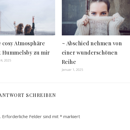
~ Abschied nehmen von
e cosy Atmosphäre
einer wunderschönen
t Hummelsby zu mir
4, 2025
Reihe
Januar 1, 2025
 ANTWORT SCHREIBEN
.
Erforderliche Felder sind mit
*
markiert