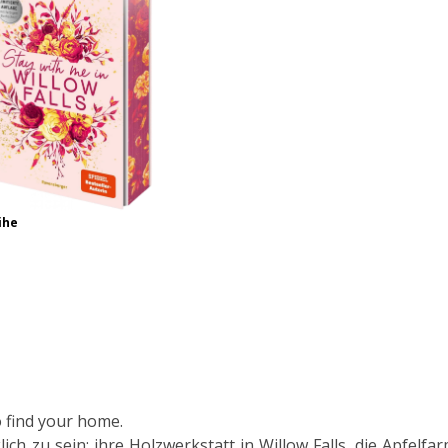
ihe
o find your home.
lich zu sein: ihre Holzwerkstatt in Willow Falls, die Apfelfa