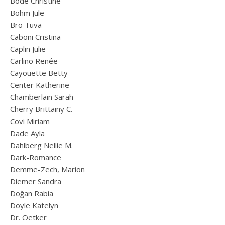
Bode Christine
Böhm Jule
Bro Tuva
Caboni Cristina
Caplin Julie
Carlino Renée
Cayouette Betty
Center Katherine
Chamberlain Sarah
Cherry Brittainy C.
Covi Miriam
Dade Ayla
Dahlberg Nellie M.
Dark-Romance
Demme-Zech, Marion
Diemer Sandra
Doğan Rabia
Doyle Katelyn
Dr. Oetker