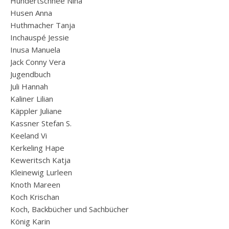
Hundertschnee Nina
Husen Anna
Huthmacher Tanja
Inchauspé Jessie
Inusa Manuela
Jack Conny Vera
Jugendbuch
Juli Hannah
Kaliner Lilian
Käppler Juliane
Kassner Stefan S.
Keeland Vi
Kerkeling Hape
Keweritsch Katja
Kleinewig Lurleen
Knoth Mareen
Koch Krischan
Koch, Backbücher und Sachbücher
König Karin