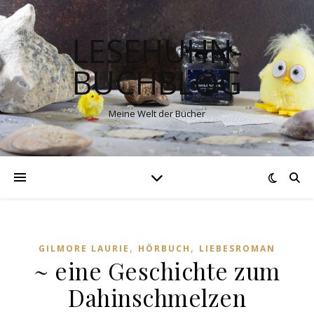
LESEHUHN-
BUCHBLOG
Meine Welt der Bücher
,
,
GILMORE LAURIE
HÖRBUCH
LIEBESROMAN
~ eine Geschichte zum
Dahinschmelzen