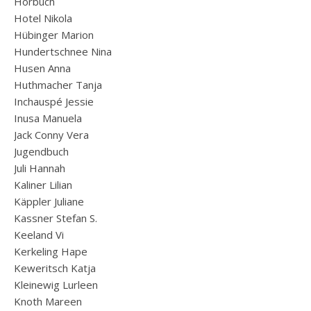
Hörbuch
Hotel Nikola
Hübinger Marion
Hundertschnee Nina
Husen Anna
Huthmacher Tanja
Inchauspé Jessie
Inusa Manuela
Jack Conny Vera
Jugendbuch
Juli Hannah
Kaliner Lilian
Käppler Juliane
Kassner Stefan S.
Keeland Vi
Kerkeling Hape
Keweritsch Katja
Kleinewig Lurleen
Knoth Mareen