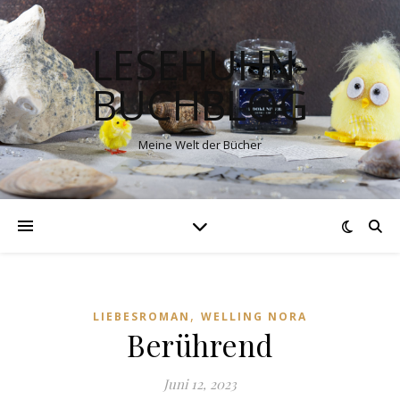
LESEHUHN-
BUCHBLOG
Meine Welt der Bücher
,
LIEBESROMAN
WELLING NORA
Berührend
Juni 12, 2023