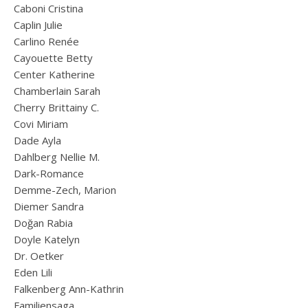
Caboni Cristina
Caplin Julie
Carlino Renée
Cayouette Betty
Center Katherine
Chamberlain Sarah
Cherry Brittainy C.
Covi Miriam
Dade Ayla
Dahlberg Nellie M.
Dark-Romance
Demme-Zech, Marion
Diemer Sandra
Doğan Rabia
Doyle Katelyn
Dr. Oetker
Eden Lili
Falkenberg Ann-Kathrin
Familiensaga