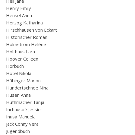
Hell Jane
Henry Emily
Hensel Anna
Herzog Katharina
Hirschhausen von Eckart
Historischer Roman
Holmström Heléne
Holthaus Lara
Hoover Colleen
Hörbuch
Hotel Nikola
Hübinger Marion
Hundertschnee Nina
Husen Anna
Huthmacher Tanja
Inchauspé Jessie
Inusa Manuela
Jack Conny Vera
Jugendbuch