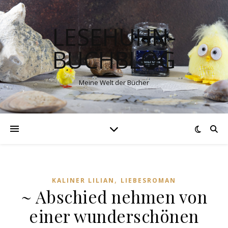
LESEHUHN-
BUCHBLOG
Meine Welt der Bücher
,
KALINER LILIAN
LIEBESROMAN
~ Abschied nehmen von
einer wunderschönen